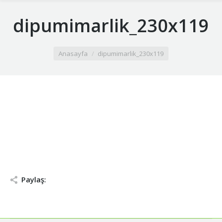
dipumimarlik_230x119
You are here:
Anasayfa
dipumimarlik_230x119
Paylaş: