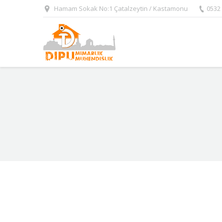
Hamam Sokak No:1 Çatalzeytin / Kastamonu
0532 
You are here: